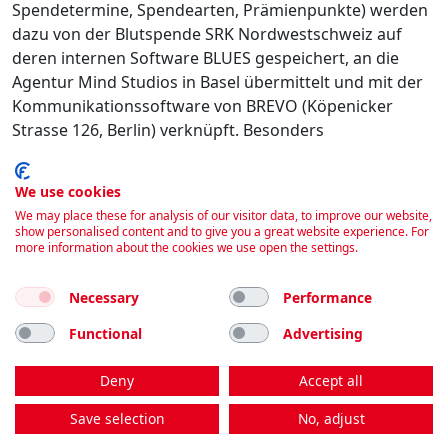
Spendetermine, Spendearten, Prämienpunkte) werden
dazu von der Blutspende SRK Nordwestschweiz auf
deren internen Software BLUES gespeichert, an die
Agentur Mind Studios in Basel übermittelt und mit der
Kommunikationssoftware von BREVO (Köpenicker
Strasse 126, Berlin) verknüpft. Besonders
schützenswerte Personendaten (z.B.
Gesundheitsdaten) werden dabei nicht transferiert. Ich
We use cookies
habe jederzeit die Möglichkeit, diese personalisierte
We may place these for analysis of our visitor data, to improve our website,
Kommunikation wieder abzubestellen.
show personalised content and to give you a great website experience. For
more information about the cookies we use open the settings.
Ich bin damit einverstanden
Necessary
Performance
Buchen
Functional
Advertising
Deny
Accept all
Impressum
|
Kontakt
|
Datenschutz
Save selection
No, adjust
Folgen Sie uns