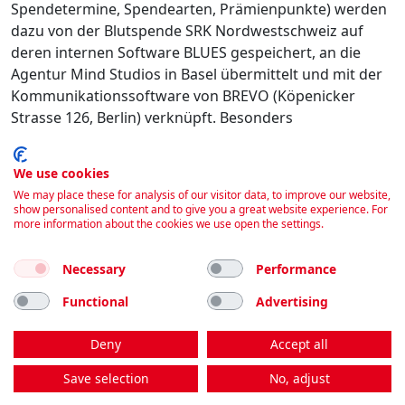
Spendetermine, Spendearten, Prämienpunkte) werden
dazu von der Blutspende SRK Nordwestschweiz auf
deren internen Software BLUES gespeichert, an die
Agentur Mind Studios in Basel übermittelt und mit der
Kommunikationssoftware von BREVO (Köpenicker
Strasse 126, Berlin) verknüpft. Besonders
schützenswerte Personendaten (z.B.
Gesundheitsdaten) werden dabei nicht transferiert. Ich
We use cookies
habe jederzeit die Möglichkeit, diese personalisierte
We may place these for analysis of our visitor data, to improve our website,
Kommunikation wieder abzubestellen.
show personalised content and to give you a great website experience. For
more information about the cookies we use open the settings.
Ich bin damit einverstanden
Necessary
Performance
Buchen
Functional
Advertising
Deny
Accept all
Impressum
|
Kontakt
|
Datenschutz
Save selection
No, adjust
Folgen Sie uns