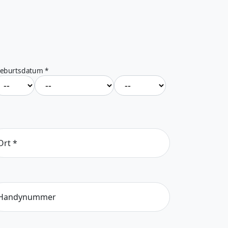
eburtsdatum
*
Ort
*
Handynummer