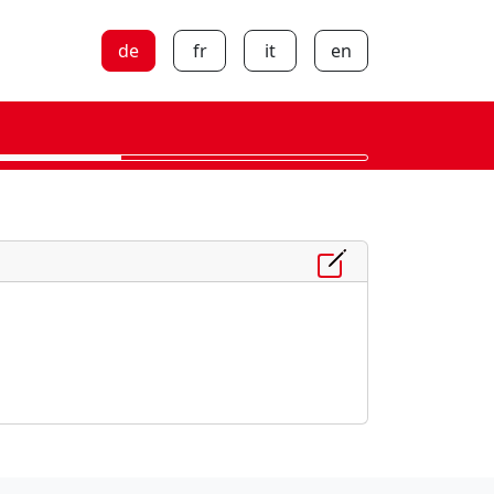
de
fr
it
en