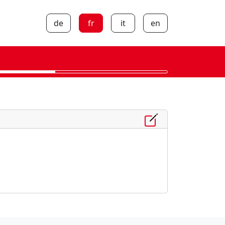
de
fr
it
en